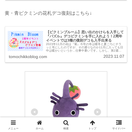
黄・青ピクミンの花札デコ復刻はこちら↓
【ピクミンブルーム】思い出のかけらを入手して
『パズル』デコピクミンを手に入れよう！2周年
イベントでは3種の復刻デコも入手出来る
2023年11月の花は『菊』今年の冬は暖冬と夏ごろにチラ
ッと耳にしたのですが、その通りなのか11月に入っても日
中は暖かいというか…仕事中暑いです。しかし、第2週の
半ばごろから気温も下がっていくようで、冷え込んできそ
2023.11.07
tomochikkoblog.com
うなので気温に合わせて衣類...
メニュー
ホーム
検索
トップ
サイドバー