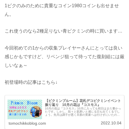
1ピクのみのために貴重なコイン1980コインも出せませ
ん。
これ使うのなら2種足りない青ピクミンの時に買います…
今回初めての1からの収集プレイヤーさんにとっては良い
感じかもですけど、リベンジ狙って待ってた復刻組には厳
しいなぁ～
初登場時の記事はこちら↓
【ピクミンブルーム】花札デコピクミンイベント
振り返り 10月の花は『コスモス』
10月の花は『コスモス』10月に入っても初日はまだ暑かっ
たです。しかし、段々と肌寒いと感じる日も出てくるでし
ょう。先月は調子が悪く旦那の実家へは行けずにいたので
すが、1日に2ヶ月振りに遊びに行ってきました。焼肉をご
馳走になりガストでお気に入...
2022.10.04
tomochikkoblog.com