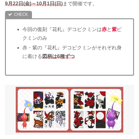
9月22日(金)～10月1日(日)
まで開催です。
今回の復刻『花札』デコピクミンは
赤
と
紫
ピ
クミンのみ
赤・紫の『花札』デコピクミンがそれぞれ身
に着ける
図柄は6種ずつ