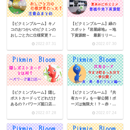
【ピクミンブルーム】キノ
【ピクミンブルーム】緑の
コのおつかいのピクミンの
スポット『岩屋緑地』～地
おしごと力に仕様変更？変
下資源館～ 最新リリース
わった点まとめ
情報も
2022.07.31
2022.07.30
【ピクミンブルーム】隠し
【ピクミンブルーム】『共
ポストカードってどれだけ
有カード』を一挙公開！ポ
あるの？パワーズ菰口店訪
ーズは無限大！？～赤・
問
黄・青ピクミン編～
2022.07.28
2022.07.24