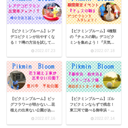
【ピクミンブルーム】レア
【ピクミンブルーム】4種類
デコピクミンが出やすくな
の『チェスの駒』デコピク
る！？噂の方法を試してみ
ミンを集めよう！『天気』
た！～四つ葉のクローバー
デコピクミンのコンプリー
2022.07.23
2022.07.18
編～
ト報告
【ピクミンブルーム】ビッ
【ピクミンブルーム】ゴル
グフラワーが咲かない…花
フピクミンならずで残念！
植えの出来ない公園があっ
東三河で遊べる御幸浜・柏
た！愛知県豊川市『平和公
木浜パターゴルフ場紹介
2022.07.16
2022.07.14
園』