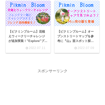
【ピクミンブルーム】花植
【ピクミンブルーム】オー
えウィークリーチャレンジ
プンストリートマップを参
が追加実装！”Explore”プリ
考に『山』苗スポット探し
ントTシャツ＆フラワープリ
をしてみた！～豊橋市・権
2022.07.11
2022.07.09
ントTシャツ登場
現山～
スポンサーリンク