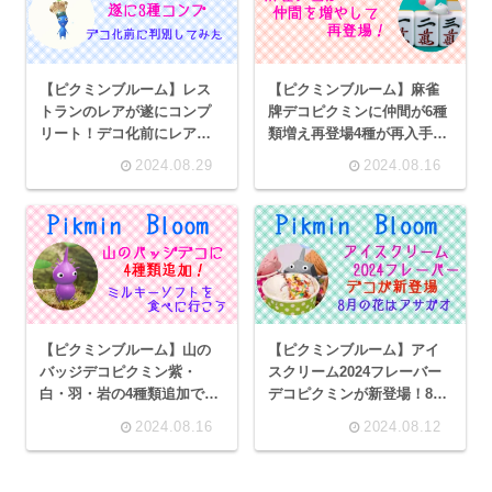
【ピクミンブルーム】レス
【ピクミンブルーム】麻雀
トランのレアが遂にコンプ
牌デコピクミンに仲間が6種
リート！デコ化前にレアか
類増え再登場4種が再入手の
判別してみよう
チャンス！お店で見かけた
2024.08.29
2024.08.16
ピクミングッズたち
【ピクミンブルーム】山の
【ピクミンブルーム】アイ
バッジデコピクミン紫・
スクリーム2024フレーバー
白・羽・岩の4種類追加で登
デコピクミンが新登場！8月
場！不二家のソフトクリー
の花はアサガオ
2024.08.16
2024.08.12
ムを食べに行こう