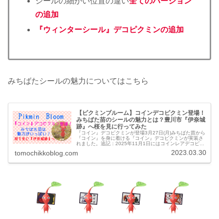
シールの細かい位置の違い
全てのバージョン
の追加
『ウィンターシール』デコピクミンの追加
みちばたシールの魅力についてはこちら
【ピクミンブルーム】コインデコピクミン登場！
みちばた苗のシールの魅力とは？豊川市『伊奈城
跡』へ桜を見に行ってみた
『コイン』デコピクミンが登場3月27日(月)みちばた苗から
『コイン』を身に着ける『コイン』デコピクミンが実装さ
れました。追記：2025年11月1日にはコインレアデコピク
ミンが登場しました。『みちばた』苗とは？今までの『み
2023.03.30
tomochikkoblog.com
ちばた』苗からうまれ...