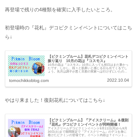
再登場で残りの4種類を確実に入手したいところ。
初登場時の『花札』デコピクミンイベントについてはこち
ら↓
【ピクミンブルーム】花札デコピクミンイベント
振り返り 10月の花は『コスモス』
10月の花は『コスモス』10月に入っても初日はまだ暑かっ
たです。しかし、段々と肌寒いと感じる日も出てくるでし
ょう。先月は調子が悪く旦那の実家へは行けずにいたので
すが、1日に2ヶ月振りに遊びに行ってきました。焼肉をご
馳走になりガストでお気に入...
2022.10.04
tomochikkoblog.com
やはり来ました！復刻花札についてはこちら↓
【ピクミンブルーム】『アイスクリーム』＆復刻
『花札』デコピクミンイベントが同時開催！
アイスクリームデコピクミンイベント9月11日(月)から9月
30日(土)まで期間限定で『アイスクリーム』のデコを身に
着けたピクミンの登場です。イベント内容は？イベントの