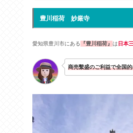
豊川稲荷 妙厳寺
愛知県豊川市にある
『豊川稲荷』
は
日本
商売繫盛のご利益で全国的