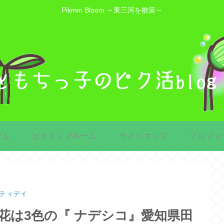
Pikmin Bloom ～東三河を散策～
ーム
ピクミンブルーム
サイトマップ
プロフィ
ティデイ
花は3色の『 ナデシコ』愛知県田