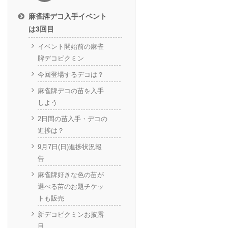
麻雀牌デコ入手イベント
は3回目
イベント開始前の麻雀
牌デコピクミン
今回登場するデコは？
麻雀牌デコの苗を入手
しよう
2日間の苗入手・デコの
進捗は？
9月7日(日)進捗状況報
告
麻雀牌好きな色の苗が
選べる苗のお題チケッ
トも販売
新デコピクミンお披露
目