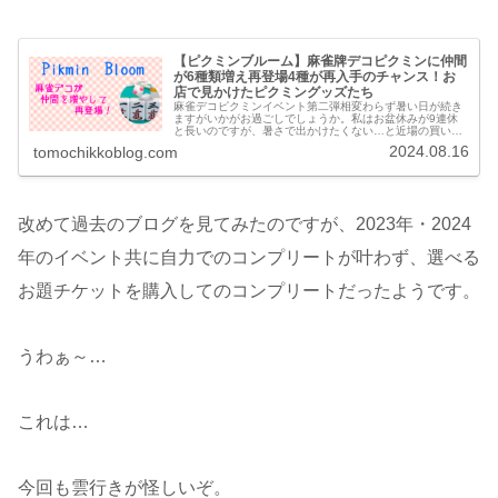
【ピクミンブルーム】麻雀牌デコピクミンに仲間
が6種類増え再登場4種が再入手のチャンス！お
店で見かけたピクミングッズたち
麻雀デコピクミンイベント第二弾相変わらず暑い日が続き
ますがいかがお過ごしでしょうか。私はお盆休みが9連休
と長いのですが、暑さで出かけたくない…と近場の買い物
には行っていますが基本引きこもっています(汗)関東地方
2024.08.16
tomochikkoblog.com
の方は台風の影響が心配ですが大...
改めて過去のブログを見てみたのですが、2023年・2024
年のイベント共に自力でのコンプリートが叶わず、選べる
お題チケットを購入してのコンプリートだったようです。
うわぁ～…
これは…
今回も雲行きが怪しいぞ。