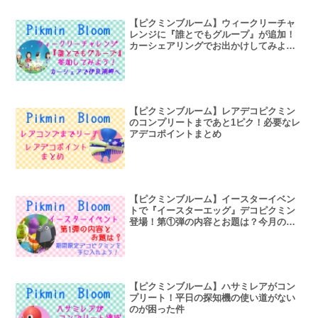
【ピクミンブルーム】ウィークリーチャ
レンジに『誰とでもグループ』が追加！
カーシェアリングでお出かけしてみよう
～伊良湖岬～
【ピクミンブルーム】レアデコピクミン
のコンプリートまであと1ピク！必要なレ
アデコポイントまとめ
【ピクミンブルーム】イースターイベン
トで『イースターエッグ』デコピクミン
登場！第①弾の内容とお題は？今月の花
は『ネモフィラ』
【ピクミンブルーム】ハサミレアがコン
プリート！平日の探知機の使い道がない
のが困った件