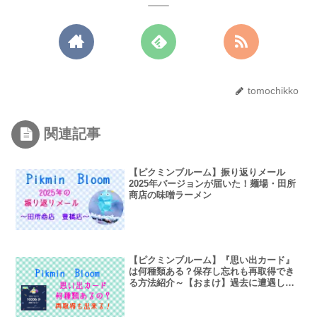
tomochikko
関連記事
【ピクミンブルーム】振り返りメール
2025年バージョンが届いた！麺場・田所
商店の味噌ラーメン
【ピクミンブルーム】『思い出カード』
は何種類ある？保存し忘れも再取得でき
る方法紹介～【おまけ】過去に遭遇した
バグ集～