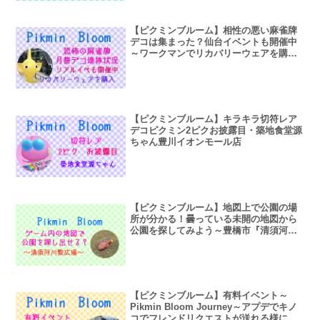
【ピクミンブルーム】相性の悪い麻雀牌
デコは集まった？仙台イベントも開催中
～ワークマンでリカバリーウェアを購入
～
【ピクミンブルーム】キラキラ切符レア
デコピクミン2ピクお披露目・築地食堂源
ちゃん豊川イオンモール店
【ピクミンブルーム】地図上で公園の場
所が分かる！曇っている未開の地図から
公園を探してみよう～豊橋市『清須河川
敷広場』～
【ピクミンブルーム】有料イベント～
Pikmin Bloom Journey～アプデでキノ
コでフレンドリクエストが送れる様にな