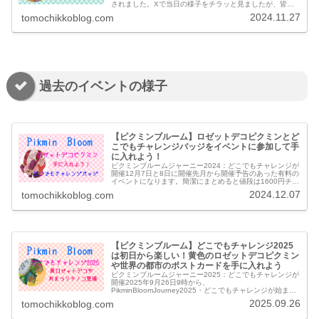
されました。Xで当日の様子をチラッと見ましたが、皆さ
ん楽しそうでしたね！ピクミンの紙のサンバイザーかな、
2024.11.27
tomochikkoblog.com
付...
過去のイベントの様子
【ピクミンブルーム】ロゼットデコピクミンとど
こでもチャレンジバッジをイベントに参加して手
に入れよう！
ピクミンブルームジャーニー2024：どこでもチャレンジが
開催12月7日と8日に開催先月から開催予告のあった有料の
イベントになります。簡潔にまとめると値段は1600円チケ
ットの販売期間は11月26日(火)～12月8日(日)21時59分ま
2024.12.07
tomochikkoblog.com
でMi...
【ピクミンブルーム】どこでもチャレンジ2025
は初日から楽しい！黄色のロゼットデコピクミン
や世界の都市のポストカードを手に入れよう
ピクミンブルームジャーニー2025：どこでもチャレンジが
開催2025年9月26日9時から、
PikminBloomJourney2025・どこでもチャレンジが始まり
ました。2025年9月26日(金)9時～28日(日)23時59分まで
2025.09.26
tomochikkoblog.com
開催(初日...