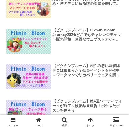
め～噂のデコに写る謎の部屋を探してみ
た
【ピクミンブルーム】Pikmin Bloom
Journey2024:どこでもチャレンジチケッ
ト販売開始！お得なウェブストアから購
入してみた
【ピクミンブルーム】相性の悪い麻雀牌
デコは集まった？仙台イベントも開催中
～ワークマンでリカバリーウェアを購入
～
【ピクミンブルーム】第4回パーティウォ
ークが終了～検証結果報告！ポケふたポ
スカを探そう
メニュー
ホーム
検索
トップ
サイドバー