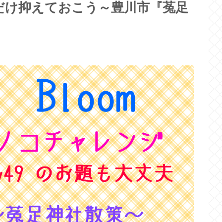
だけ抑えておこう～豊川市『菟足