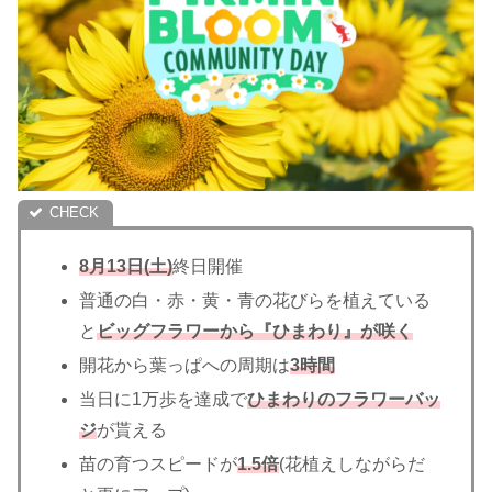
8月13日(土)
終日開催
普通の白・赤・黄・青の花びらを植えている
と
ビッグフラワーから『ひまわり』が咲く
開花から葉っぱへの周期は
3時間
当日に1万歩を達成で
ひまわりのフラワーバッ
ジ
が貰える
苗の育つスピードが
1.5倍
(花植えしながらだ