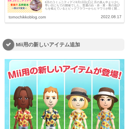
8月のコミュニティデイ8月13日(土)と月の真ん中より少し
早い日にちでの開催でした。普通の白・赤・黄・青の花び
らを植えているとビッグフラワーからヒマワリが咲く開花
から葉っぱの周期は3時間当日に1万歩達成でひまわりのフ
ラワーバッジが貰える苗の...
2022.08.17
tomochikkoblog.com
Mii用の新しいアイテム追加