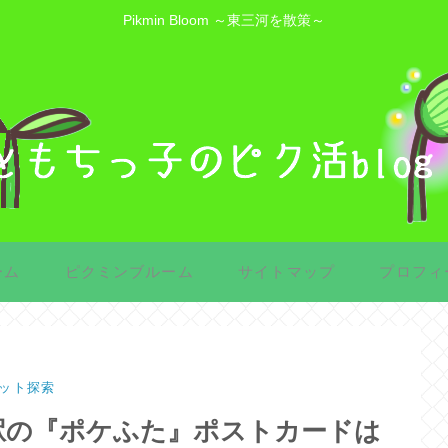
Pikmin Bloom ～東三河を散策～
ーム
ピクミンブルーム
サイトマップ
プロフィ
ット探索
駅の『ポケふた』ポストカードは