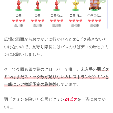
広場の画面からおつかいに行かせるため1ピク残さないと
いけないので、見守り隊長にはバスのりばデコの岩ピクミ
ンにお願いしました。
そして今回も四つ葉のクローバーで唯一、未入手の
羽ピク
ミンはまだストック数が足りない＆レストランピクミンと
一緒にレア検証予定の為除外
しています。
羽ピクミンを除いた公園ピクミン
24ピク
を一斉におつか
いに。