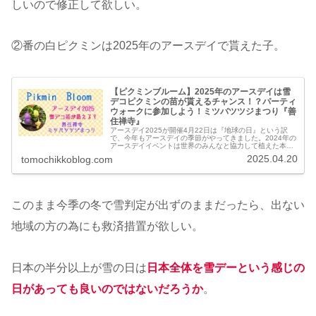
しいので修正して欲しい。
②番の白ピクミンは2025年のアースデイで貰えた子。
【ピクミンブルーム】2025年のアースデイは雪
デコピクミンの苗が貰えるチャンス！？パーティ
ウォークに参加しよう！ミツバツツジまつり『善
住禅寺』
アースデイ2025が開催4月22日は『地球の日』という訳
で、今年もアースデイの季節がやってきました。2024年の
アースデイイベントは世界のみんなと協力して植えた本数
に応じて、どんぐりデコ・貝がらデコ・白ピクミンの金の
2025.04.20
tomochikkoblog.com
プレゼントシールデコが貰...
このまま今季の冬で雪判定が出ずのままだったら、出ない
地域の方の為にも救済措置が欲しい。
日本の半分以上が雪の日は
日本全体を雪デーという感じの
日があっても良いのではないだろうか
。