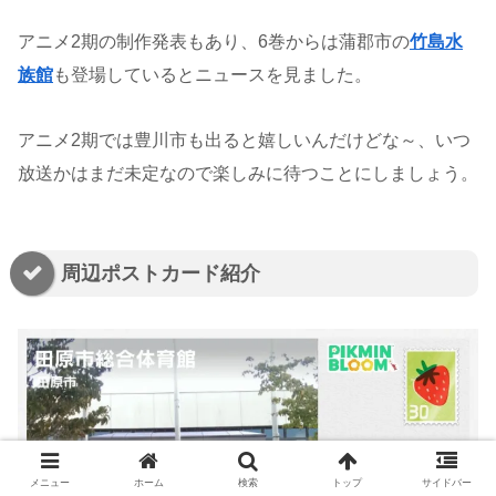
アニメ2期の制作発表もあり、6巻からは蒲郡市の
竹島水
族館
も登場しているとニュースを見ました。
アニメ2期では豊川市も出ると嬉しいんだけどな～、いつ
放送かはまだ未定なので楽しみに待つことにしましょう。
周辺ポストカード紹介
メニュー
ホーム
検索
トップ
サイドバー