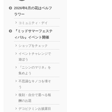
2026年6月の花はベルフ
ラワー
コミュニティ・デイ
『ミッドサマーフェステ
ィバル』イベント開催
ショップをチェック
イベントチャレンジで
遊ぼう
『ニシンのマリネ』を
集めよう
不思議なキノコを壊そ
う
復刻・自分で選べる報
酬のお題
デコピクミンお披露目