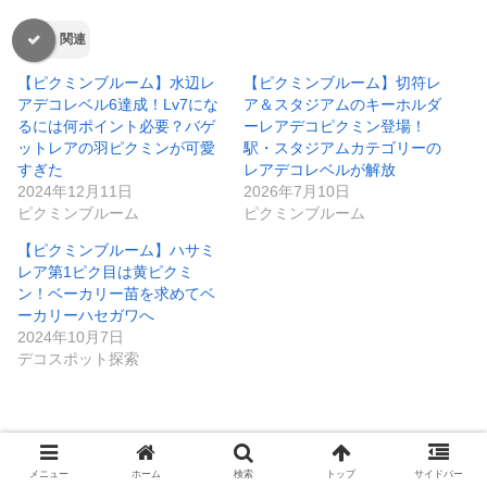
関連
【ピクミンブルーム】水辺レ
【ピクミンブルーム】切符レ
アデコレベル6達成！Lv7にな
ア＆スタジアムのキーホルダ
るには何ポイント必要？バゲ
ーレアデコピクミン登場！
ットレアの羽ピクミンが可愛
駅・スタジアムカテゴリーの
すぎた
レアデコレベルが解放
2024年12月11日
2026年7月10日
ピクミンブルーム
ピクミンブルーム
【ピクミンブルーム】ハサミ
レア第1ピク目は黄ピクミ
ン！ベーカリー苗を求めてベ
ーカリーハセガワへ
2024年10月7日
デコスポット探索
ピクミンブルーム
レアデコピクミンが欲しいシリーズ
攻略
メニュー
ホーム
検索
トップ
サイドバー