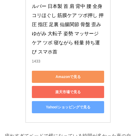
ルバー 日本製 首 肩 背中 腰 全身 
コリほぐし 筋膜ケア ツボ押し 押
圧 指圧 足裏 仙腸関節 骨盤 歪み 
ゆがみ 大転子 姿勢 マッサージ 
ケア ツボ 寝ながら 軽量 持ち運
び スマホ首
1433
Amazonで見る
楽天市場で見る
Yahoo!ショッピングで見る
疲れすぎてベッドで横になっている時間が多かった夜の自