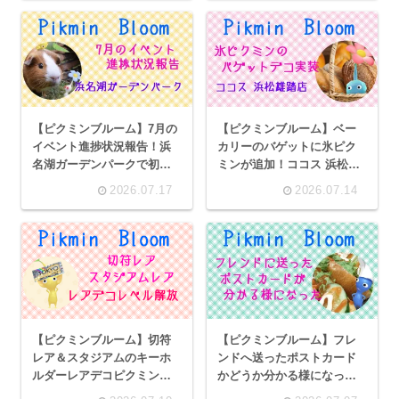
【ピクミンブルーム】7月の
【ピクミンブルーム】ベー
イベント進捗状況報告！浜
カリーのバゲットに氷ピク
名湖ガーデンパークで初め
ミンが追加！ココス 浜松雄
てのおつかいスナップを入
踏店で朝食バイキング
2026.07.17
2026.07.14
手
【ピクミンブルーム】切符
【ピクミンブルーム】フレ
レア＆スタジアムのキーホ
ンドへ送ったポストカード
ルダーレアデコピクミン登
かどうか分かる様になっ
場！駅・スタジアムカテゴ
た！牛川町周辺ポスカ紹介