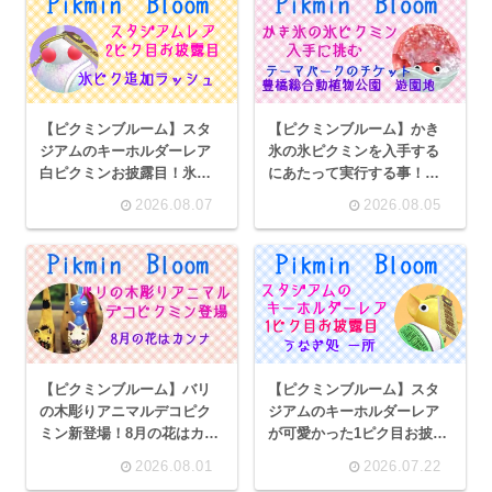
【ピクミンブルーム】スタ
【ピクミンブルーム】かき
ジアムのキーホルダーレア
氷の氷ピクミンを入手する
白ピクミンお披露目！氷ピ
にあたって実行する事！の
クミンが続々デコ追加で新
んほいパークのテーマパー
2026.08.07
2026.08.05
登場
クチケットデコ《遊園地エ
リアポスカ紹介》
【ピクミンブルーム】バリ
【ピクミンブルーム】スタ
の木彫りアニマルデコピク
ジアムのキーホルダーレア
ミン新登場！8月の花はカン
が可愛かった1ピク目お披露
ナ
目！うなぎ処『一所』
2026.08.01
2026.07.22